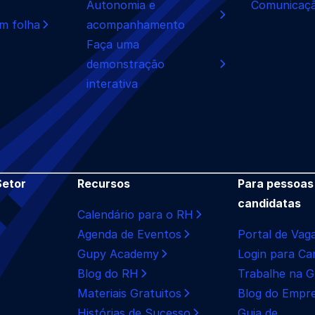
Autonomia e
Comunicaçã
m folha
acompanhamento
Faça uma
demonstração
interativa
Setor
Recursos
Para pessoas
candidatas
Calendário para o RH
Agenda de Eventos
Portal de Vag
Gupy Academy
Login para Ca
Blog do RH
Trabalhe na 
Materiais Gratuitos
Blog do Empr
Histórias de Sucesso
Guia de