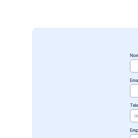
No
Ema
Tel
Emp