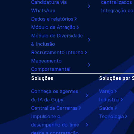
Candidatura via
centralizados
WhatsApp
Integração co
Dados e relatórios
Módulo de Atração
Módulo de Diversidade
& Inclusão
Recrutamento Interno
Mapeamento
Comportamental
Soluções
Soluções por 
Conheça os agentes
Varejo
de IA da Gupy
Industria
Central de Carreiras
Saúde
Impulsione o
Tecnologia
desempenho do time
desde a contratação