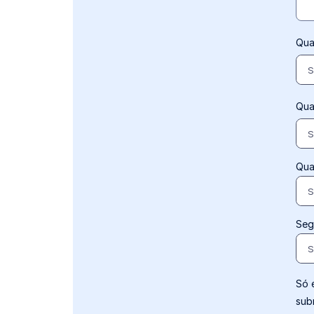
Qua
S
Qua
S
Qua
S
Seg
S
Só 
sub