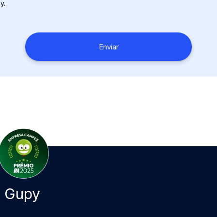
y.
a Gupy