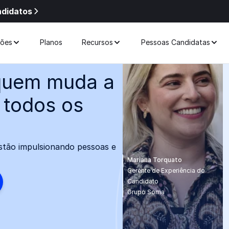
ndidatos
ções
Planos
Recursos
Pessoas Candidatas
 quem muda a
 todos os
stão impulsionando pessoas e
Mariana Torquato
Gerente de Experiência do
Candidato
Grupo Soma