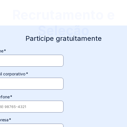
Departamento
Pessoal
Participe gratuitamente
me
*
il corporativo
*
efone
*
resa
*